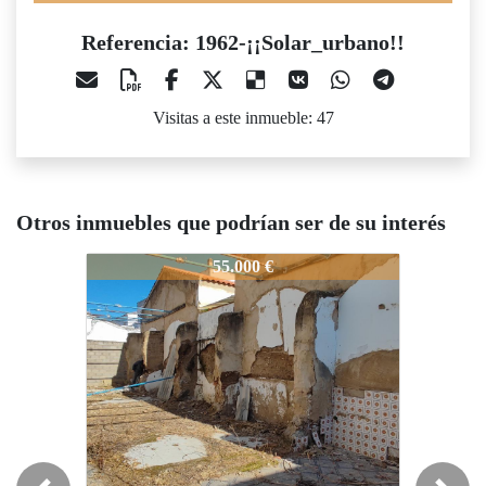
Referencia: 1962-¡¡Solar_urbano!!
Visitas a este inmueble: 47
Otros inmuebles que podrían ser de su interés
1962-¡¡Solar_urbano!!
1962-¡¡Solar_urbano!!
1962-¡¡S
55.000 €
71.000 €