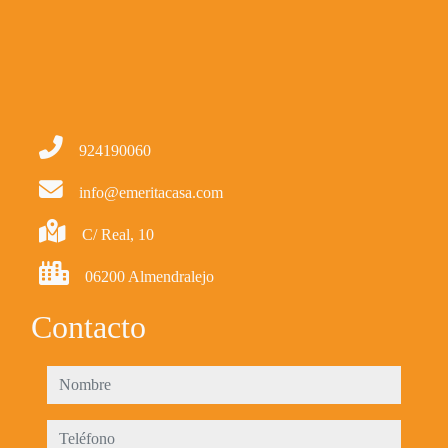
924190060
info@emeritacasa.com
C/ Real, 10
06200 Almendralejo
Contacto
nombre
teléfono