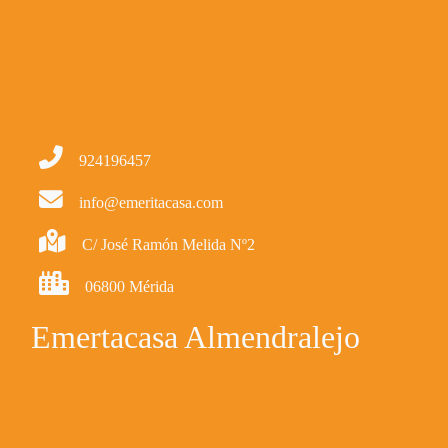
924196457
info@emeritacasa.com
C/ José Ramón Melida Nº2
06800 Mérida
Emertacasa Almendralejo