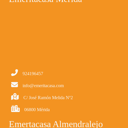
924196457
info@emeritacasa.com
C/ José Ramón Melida Nº2
06800 Mérida
Emertacasa Almendralejo