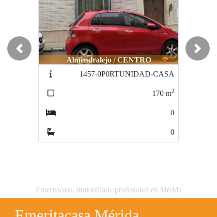
Previous
Next
Almendralejo / CENTRO
1457-0P0RTUNIDAD-CASA
2
170
m
0
0
Emeritacasa, inmobiliaria profesional en Mérida
Emeritacasa Mérida