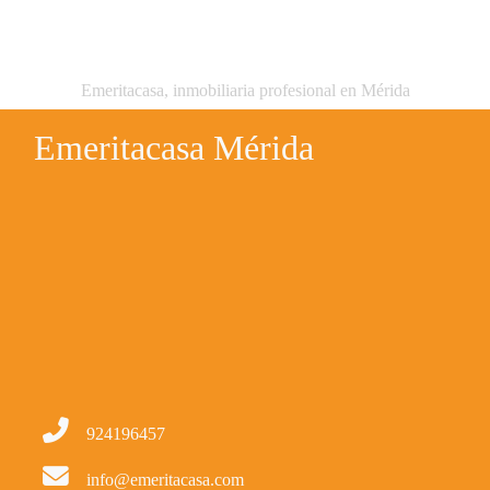
Emeritacasa, inmobiliaria profesional en Mérida
Emeritacasa Mérida
924196457
info@emeritacasa.com