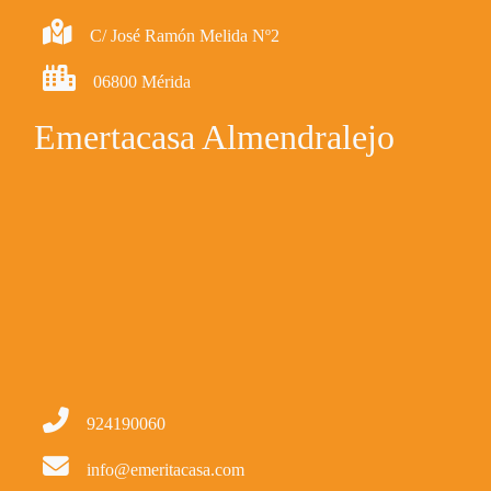
C/ José Ramón Melida Nº2
06800 Mérida
Emertacasa Almendralejo
924190060
info@emeritacasa.com