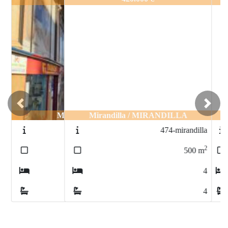
Previous
Next
Mirandilla / MIRANDILLA
474-mirandilla
2
500
m
4
4