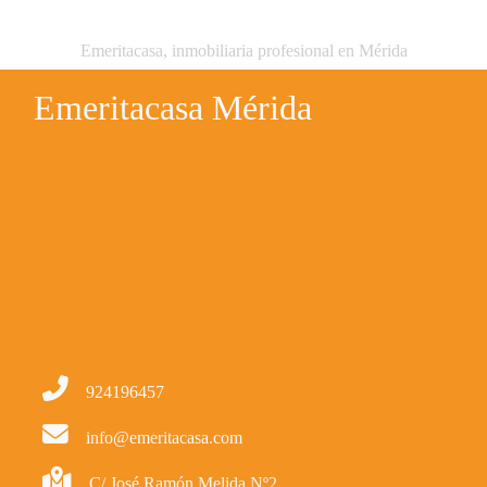
Emeritacasa, inmobiliaria profesional en Mérida
Emeritacasa Mérida
924196457
info@emeritacasa.com
C/ José Ramón Melida Nº2