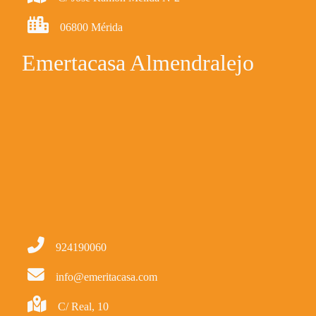
06800 Mérida
Emertacasa Almendralejo
924190060
info@emeritacasa.com
C/ Real, 10