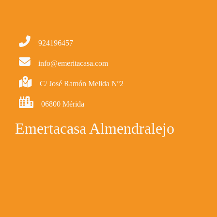
924196457
info@emeritacasa.com
C/ José Ramón Melida Nº2
06800 Mérida
Emertacasa Almendralejo