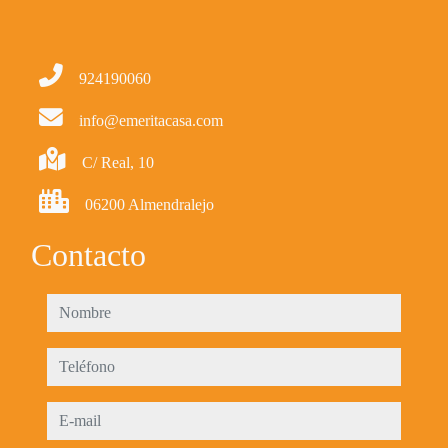
924190060
info@emeritacasa.com
C/ Real, 10
06200 Almendralejo
Contacto
nombre
teléfono
e-mail