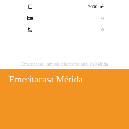
2
2
3000
m
4800
m
0
0
0
0
Emeritacasa, inmobiliaria profesional en Mérida
Emeritacasa Mérida