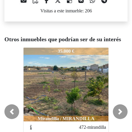
Visitas a este inmueble: 206
Otros inmuebles que podrían ser de su interés
1251-Estupendo_terreno
1251-Estupendo_terreno
1251-E
35.000 €
24.000 €
Previous
Next
Mirandilla / MIRANDILLA
Mérida / Esparragalejo
472-mirandilla
784 - Terreno Esparragalejo