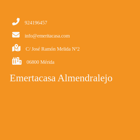
924196457
info@emeritacasa.com
C/ José Ramón Melida Nº2
06800 Mérida
Emertacasa Almendralejo