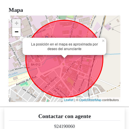
Mapa
+
−
×
La posición en el mapa es aproximada por
deseo del anunciante
Leaflet
| ©
OpenStreetMap
contributors
Contactar con agente
924190060