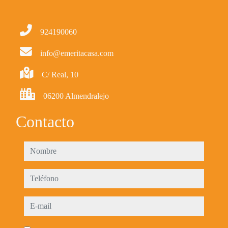
924190060
info@emeritacasa.com
C/ Real, 10
06200 Almendralejo
Contacto
nombre
teléfono
e-mail