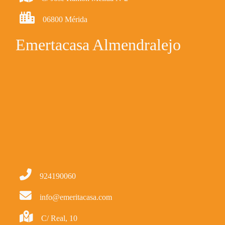
06800 Mérida
Emertacasa Almendralejo
924190060
info@emeritacasa.com
C/ Real, 10