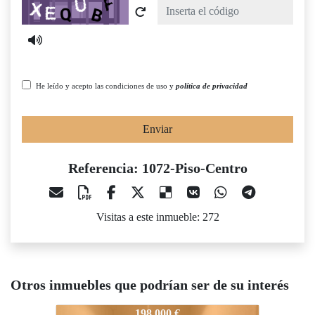
Captcha
He leído y acepto las condiciones de uso y
política de privacidad
Enviar
Referencia: 1072-Piso-Centro
Visitas a este inmueble: 272
Otros inmuebles que podrían ser de su interés
1072-Piso-Centro
1072-Piso-Centro
1072-Pi
198.000 €
188.900 €