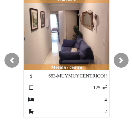
Previous
Next
Mérida / centro
Mérida / CENTRO
653-MUYMUYCENTRICO!!
835-PISO 182 mts2 CENTRO
2
2
125
m
182
m
4
3
2
2