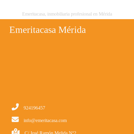
Emeritacasa, inmobiliaria profesional en Mérida
Emeritacasa Mérida
924196457
info@emeritacasa.com
C/ José Ramón Melida Nº2