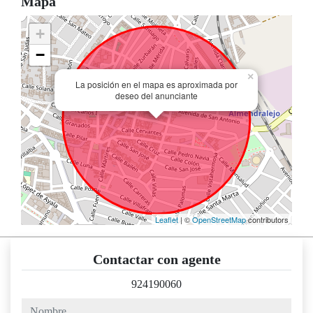
Mapa
+
−
×
La posición en el mapa es aproximada por
deseo del anunciante
Leaflet
| ©
OpenStreetMap
contributors
Contactar con agente
924190060
nombre