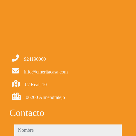
924190060
info@emeritacasa.com
C/ Real, 10
06200 Almendralejo
Contacto
nombre