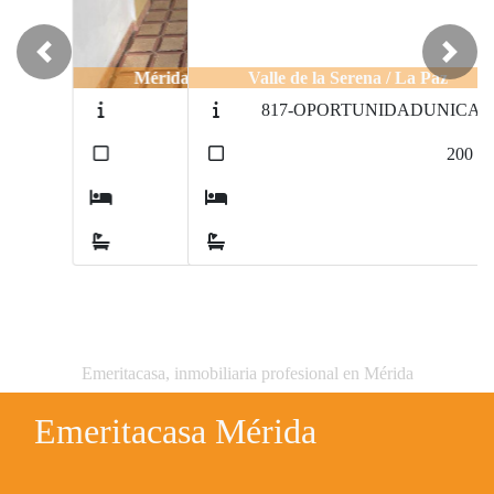
Previous
Next
Valle de la Serena / La Paz
817-OPORTUNIDADUNICA!!!
2
200
m
4
2
Emeritacasa, inmobiliaria profesional en Mérida
Emeritacasa Mérida