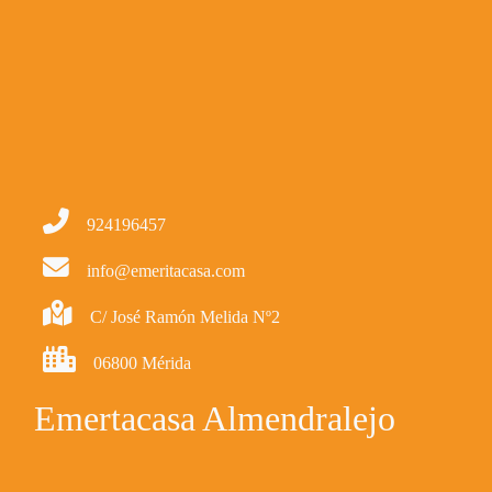
924196457
info@emeritacasa.com
C/ José Ramón Melida Nº2
06800 Mérida
Emertacasa Almendralejo