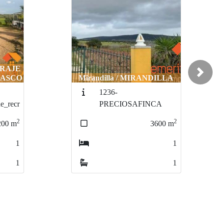
PARAJE
Next
RASCO
Mirandilla / MIRANDILLA
1236-
e_recr
PRECIOSAFINCA
2
2
200
m
3600
m
1
1
1
1