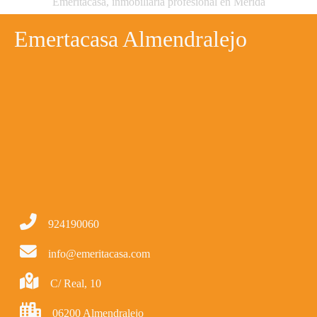
Emeritacasa, inmobiliaria profesional en Mérida
Emertacasa Almendralejo
924190060
info@emeritacasa.com
C/ Real, 10
06200 Almendralejo