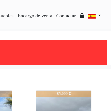
muebles
Encargo de venta
Contactar
inca_de_Rec
1769-Espectacular_Finca_de_Rec
85.000 €