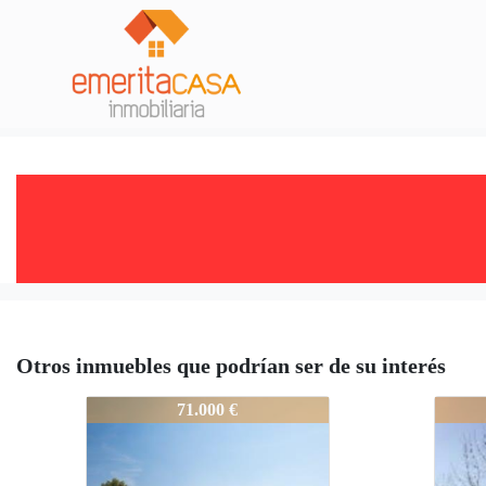
Otros inmuebles que podrían ser de su interés
1769-Espectacular_Finca_de_Rec
1769-
71.000 €