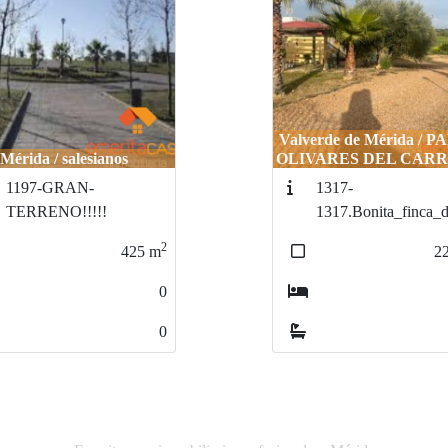
Valverde de Mérida / 
Mérida / salesianos
OLIVARES DEL CAR
1197-GRAN-
1317-
TERRENO!!!!!
1317.Bonita_finca_d
2
425
m
2
0
0