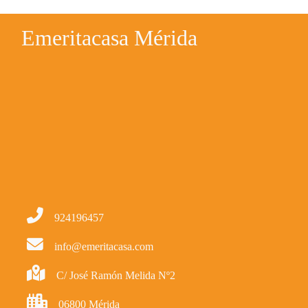
Emeritacasa Mérida
924196457
info@emeritacasa.com
C/ José Ramón Melida Nº2
06800 Mérida