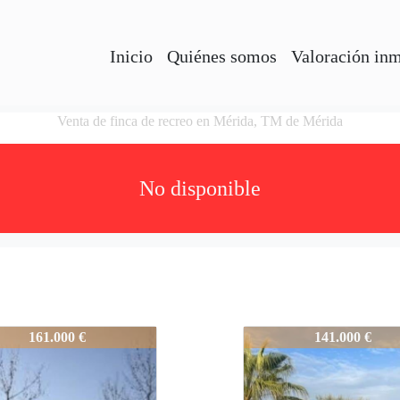
Inicio
Quiénes somos
Valoración in
Venta de finca de recreo en Mérida, TM de Mérida
No disponible
Espectacular_Finca_de_Rec
1769-Espectacular_F
161.000 €
141.000 €