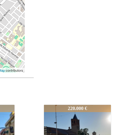
Map
contributors
ifico-compl
1442_Oportunidad-edifico-compl
170.000 €