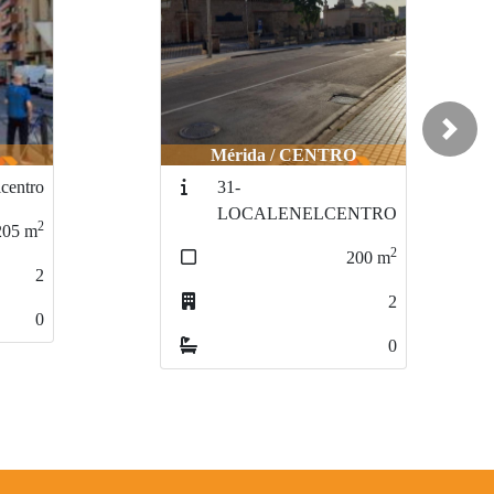
Next
O
Mérida / centro
302-centro-VE
NTRO
2
100
m
2
200
m
4
2
0
0