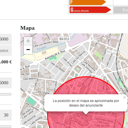
En
Mapa
+
−
.000 €
×
La posición en el mapa es aproximada por
deseo del anunciante