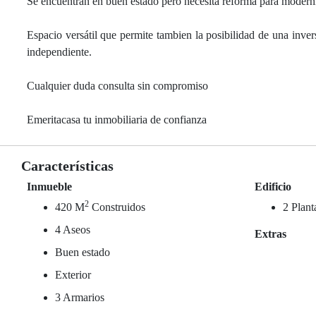
Se encuentran en buen estado pero necesita reforma para moderniz
Espacio versátil que permite tambien la posibilidad de una inver
independiente.
Cualquier duda consulta sin compromiso
Emeritacasa tu inmobiliaria de confianza
Características
Inmueble
Edificio
2
420 M
Construidos
2 Plant
4 Aseos
Extras
Buen estado
Exterior
3 Armarios