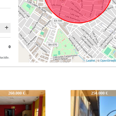
0
ducido.
Leaflet
| ©
OpenStreet
Oportunidad-edifico-compl
1442_Oportunidad-ed
250.000 €
220.000 €