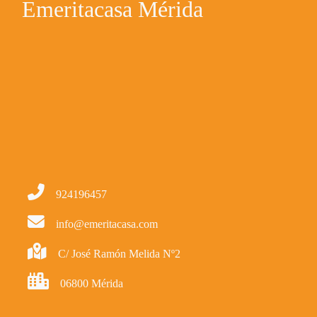
Emeritacasa Mérida
924196457
info@emeritacasa.com
C/ José Ramón Melida Nº2
06800 Mérida