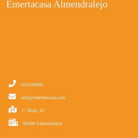
Emertacasa Almendralejo
924190060
info@emeritacasa.com
C/ Real, 10
06200 Almendralejo