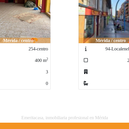
Mérida / centro
Mérida / CENTR
94-Localenelcentro
31-
LOCALENELCE
2
205
m
2
0
Emeritacasa, inmobiliaria profesional en Mérida