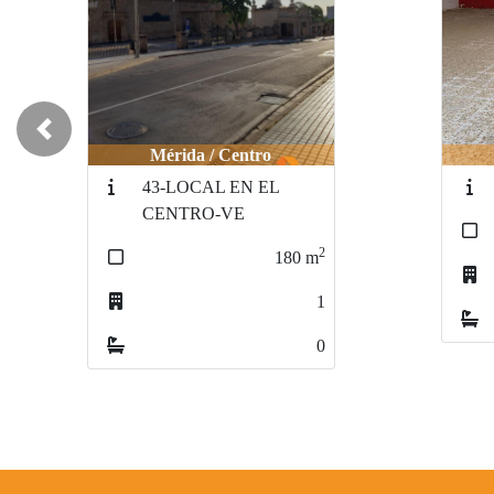
Previous
Mérida / centro
254-centro
2
400
m
3
0