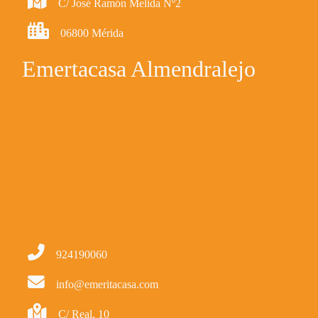
C/ José Ramón Melida Nº2
06800 Mérida
Emertacasa Almendralejo
924190060
info@emeritacasa.com
C/ Real, 10