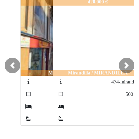
1773-Chalet_con_piscina
420.000 €
Previous
Next
Mirandilla / MIRANDILLA
474-mirandilla
2
500
m
4
4