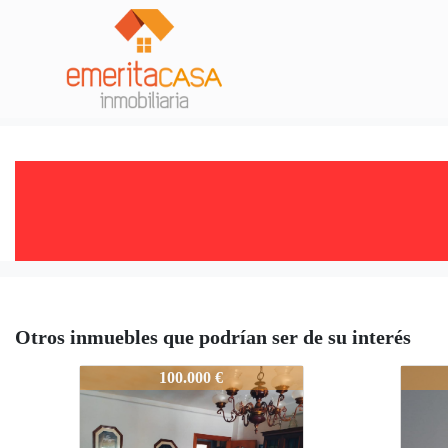
Otros inmuebles que podrían ser de su interés
1983-3CasaAdosadaVentaCaceres
1983-
100.000 €