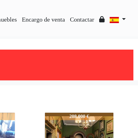
muebles
Encargo de venta
Contactar
entaCaceres
1983-3CasaAdosadaVentaCaceres
208.000 €