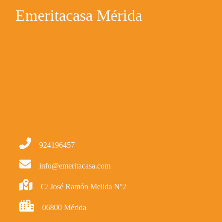
Emeritacasa Mérida
924196457
info@emeritacasa.com
C/ José Ramón Melida Nº2
06800 Mérida