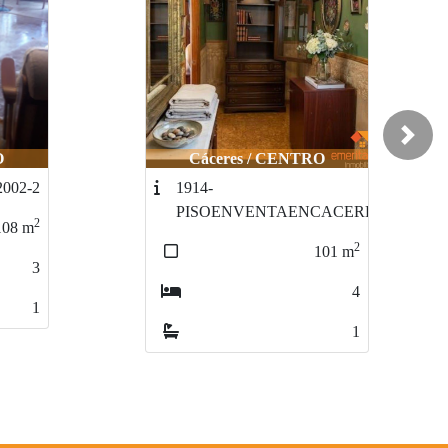
Next
O
Cáceres / CENTRO
2002-2
1914-
PISOENVENTAENCACERES
2
108
m
2
101
m
3
4
1
1