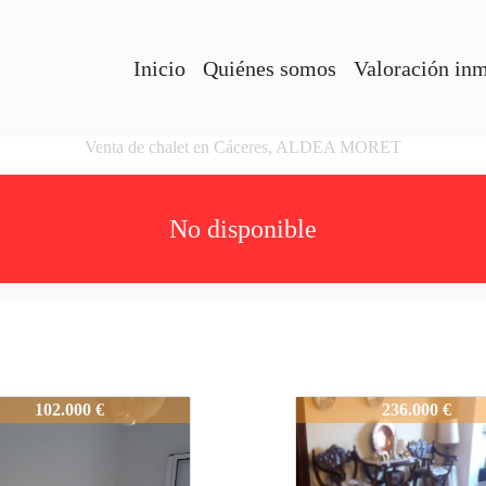
Inicio
Quiénes somos
Valoración in
Venta de chalet en Cáceres, ALDEA MORET
No disponible
3CasaAdosadaVentaCaceres
1983-3CasaAdosadaV
102.000 €
236.000 €