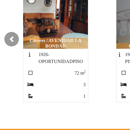
Cáceres / AVENIDAD LA
Previous
BONDAD
1926-
19
OPORTUNIDADPISO
P
2
72
m
3
1