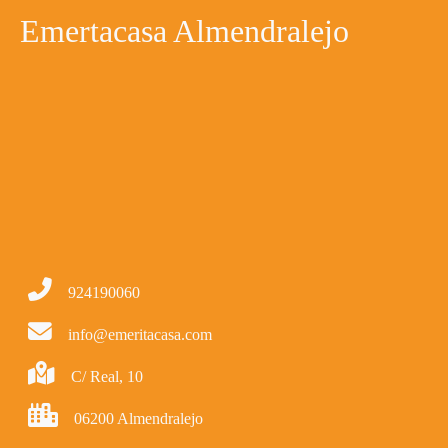
Emertacasa Almendralejo
924190060
info@emeritacasa.com
C/ Real, 10
06200 Almendralejo