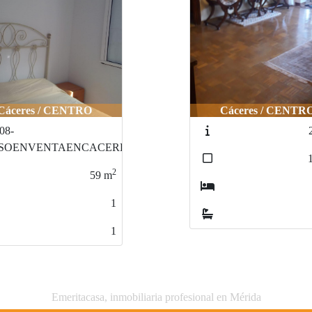
Cáceres / CENTRO
Cáceres / CENTR
08-
ISOENVENTAENCACERES
2
59
m
1
1
Emeritacasa, inmobiliaria profesional en Mérida