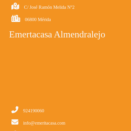
C/ José Ramón Melida Nº2
06800 Mérida
Emertacasa Almendralejo
924190060
info@emeritacasa.com