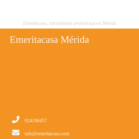
Emeritacasa, inmobiliaria profesional en Mérida
Emeritacasa Mérida
924196457
info@emeritacasa.com