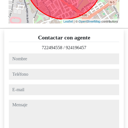
Leaflet
| ©
OpenStreetMap
contributors
Contactar con agente
722494558
/
924196457
nombre
teléfono
e-mail
mensaje