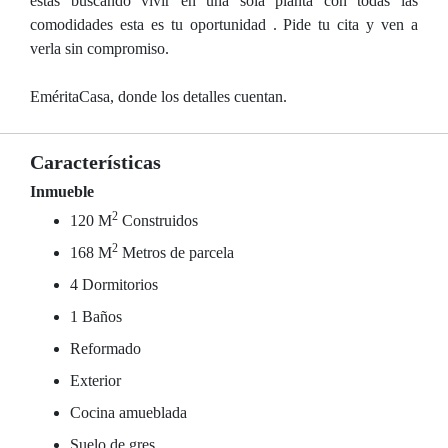
estás buscando vivir en una sola planta con todas las
comodidades esta es tu oportunidad . Pide tu cita y ven a
verla sin compromiso.
EméritaCasa, donde los detalles cuentan.
Características
Inmueble
2
120 M
Construidos
2
168 M
Metros de parcela
4 Dormitorios
1 Baños
Reformado
Exterior
Cocina amueblada
Suelo de gres