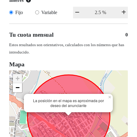
Interés
Fijo
Variable
Tu cuota mensual
0
Estos resultados son orientativos, calculados con los números que has
introducido.
Mapa
+
−
×
La posición en el mapa es aproximada por
deseo del anunciante