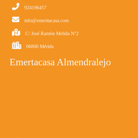
924196457
info@emeritacasa.com
C/ José Ramón Melida Nº2
06800 Mérida
Emertacasa Almendralejo