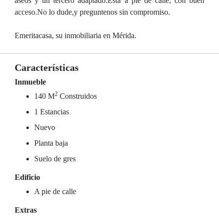
aseos y un tercero adaptado.Esta a pie de calle, con buen
acceso.No lo dude,y preguntenos sin compromiso.
Emeritacasa, su inmobiliaria en Mérida.
Características
Inmueble
2
140 M
Construidos
1 Estancias
Nuevo
Planta baja
Suelo de gres
Edificio
A pie de calle
Extras