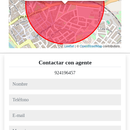
Leaflet
| ©
OpenStreetMap
contributors
Contactar con agente
924196457
nombre
teléfono
e-mail
mensaje