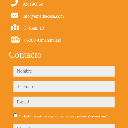
924190060
info@emeritacasa.com
C/ Real, 10
06200 Almendralejo
Contacto
nombre
teléfono
e-mail
He leído y acepto las condiciones de uso y
política de privacidad
mensaje