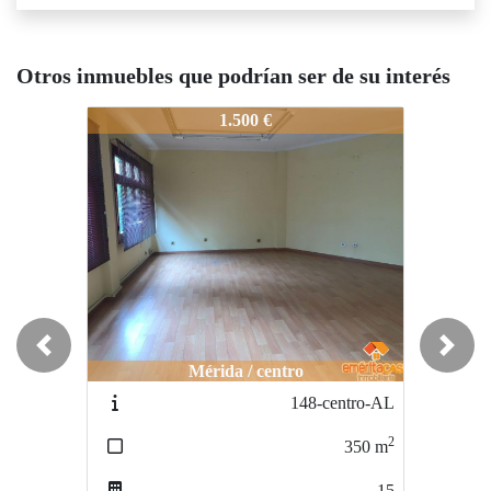
Otros inmuebles que podrían ser de su interés
1989-local_comercial_a_estrena
1989-local_comercial_a_estrena
1
1.500 €
700 €
Previous
Next
Mérida / centro
Mérida / centro
148-centro-AL
254-centro-AL
2
2
350
m
400
m
15
3