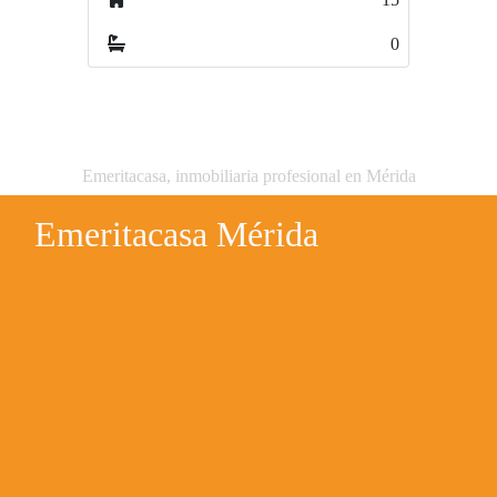
0
0
Emeritacasa, inmobiliaria profesional en Mérida
Emeritacasa Mérida