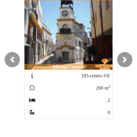
Previous
Next
Mérida / centro
Mérida / centro
185-centro-VE
254-centro-AL
2
2
200
m
400
m
2
3
0
0