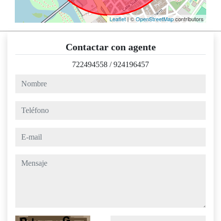
Leaflet
| ©
OpenStreetMap
contributors
Contactar con agente
722494558
/
924196457
nombre
teléfono
e-mail
mensaje
Captcha