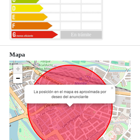
En trámite
Mapa
+
−
×
La posición en el mapa es aproximada por
deseo del anunciante