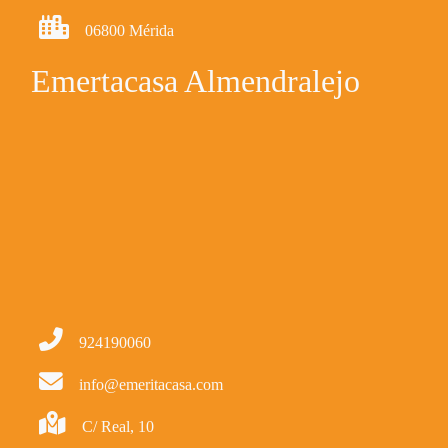
06800 Mérida
Emertacasa Almendralejo
924190060
info@emeritacasa.com
C/ Real, 10