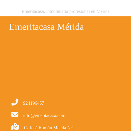
Emeritacasa, inmobiliaria profesional en Mérida
Emeritacasa Mérida
924196457
info@emeritacasa.com
C/ José Ramón Melida Nº2