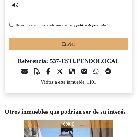
He leído y acepto las condiciones de uso y
política de privacidad
Enviar
Referencia: 537-ESTUPENDOLOCAL
Visitas a este inmueble: 1101
Otros inmuebles que podrían ser de su interés
537-ESTUPENDOLOCAL
537-ESTUPENDOLOCAL
53
600 €
700 €