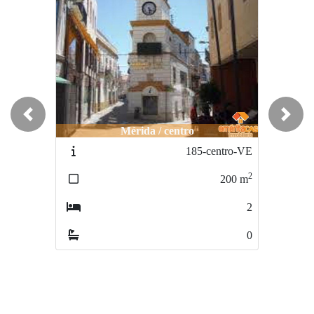
Previous
Next
Mérida / centro
Mérida / centro
185-centro-VE
254-centro-AL
2
2
200
m
400
m
2
3
0
0