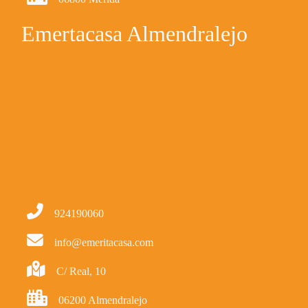
Emertacasa Almendralejo
924190060
info@emeritacasa.com
C/ Real, 10
06200 Almendralejo