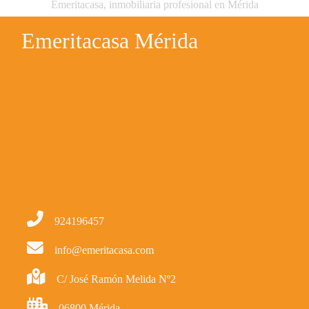
Emeritacasa, inmobiliaria profesional en Mérida
Emeritacasa Mérida
924196457
info@emeritacasa.com
C/ José Ramón Melida Nº2
06800 Mérida