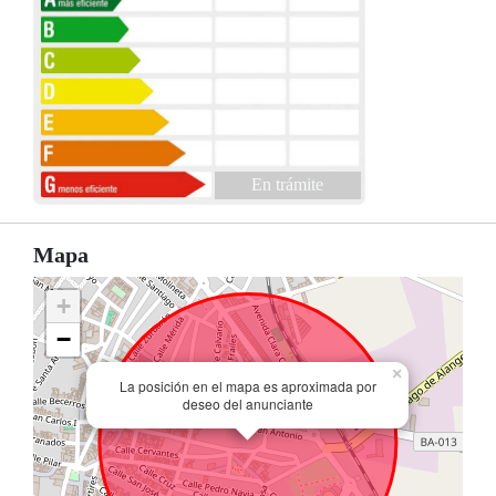
En trámite
Mapa
+
−
×
La posición en el mapa es aproximada por
deseo del anunciante