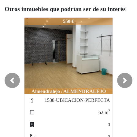
Otros inmuebles que podrían ser de su interés
1559-OPORTUNIDAD DE LOCAL
1559-OPORTUNIDAD DE LOCAL
550 €
500 €
Previous
Next
Almendralejo / ALMENDRALEJO
Almendralejo / ALMENDRALEJO
1538-UBICACION-PERFECTA
1561-INMEJORABLELOCAL
2
2
62
m
100
m
0
1
0
0