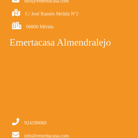
info@emeritacasa.com
C/ José Ramón Melida Nº2
06800 Mérida
Emertacasa Almendralejo
924190060
info@emeritacasa.com