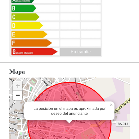
En trámite
Mapa
+
−
×
La posición en el mapa es aproximada por
deseo del anunciante