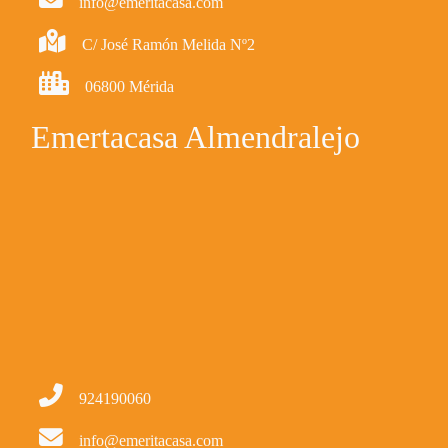
info@emeritacasa.com
C/ José Ramón Melida Nº2
06800 Mérida
Emertacasa Almendralejo
924190060
info@emeritacasa.com