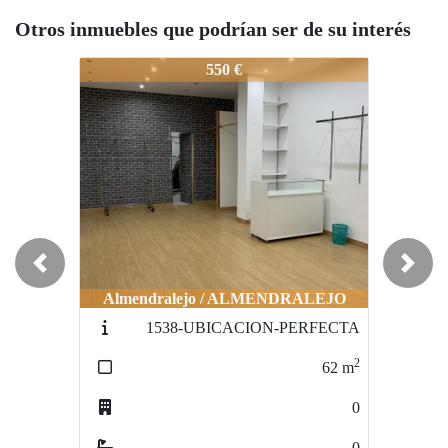
Otros inmuebles que podrían ser de su interés
1559-OPORTUNIDAD DE LOCAL
1559-OPORTUNIDAD DE LOCAL
550 €
500 €
Previous
Next
Almendralejo / ALMENDRALEJO
Almendralejo / ALMENDRALEJO
1538-UBICACION-PERFECTA
1561-INMEJORABLELOCAL
2
2
62
m
100
m
0
1
0
0